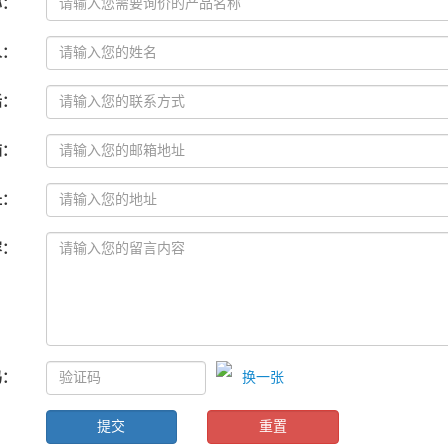
称
：
人
：
话
：
箱
：
址
：
容
：
码
：
换一张